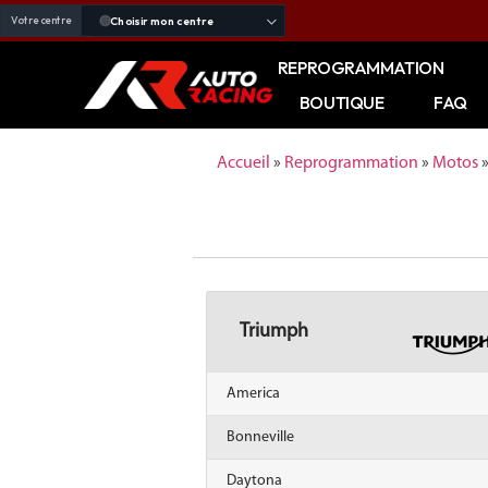
Choisir mon centre
Votre centre
REPROGRAMMATION
BOUTIQUE
FAQ
Accueil
»
Reprogrammation
»
Motos
Triumph
America
Bonneville
Daytona