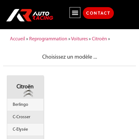
CONTACT
Accueil
»
Reprogrammation
»
Voitures
»
Citroën
»
Choisissez un modèle ...
Citroën
Berlingo
C-Crosser
C-Elysée