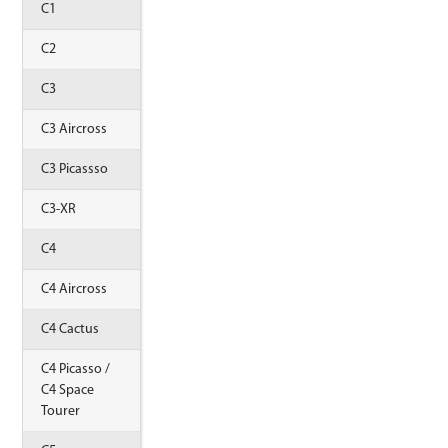
C1
C2
C3
C3 Aircross
C3 Picassso
C3-XR
C4
C4 Aircross
C4 Cactus
C4 Picasso /
C4 Space
Tourer